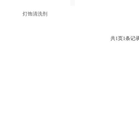
灯饰清洗剂
共1页1条记